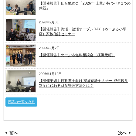
【開催報告】仙台勉強会「2026年 士業が持つべき2つの
武器」
2026年2月3日
【開催報告】終活・健活オープンDAY（めーぷる小平
店）家族信託セミナー
2026年2月2日
【開催報告】めーぷる無料相談会（横浜元町）
2026年1月12日
【開催実績】行政書士向け 家族信託セミナー 成年後見
制度に代わる財産管理方法とは？
投稿の一覧をみる
前へ
次へ